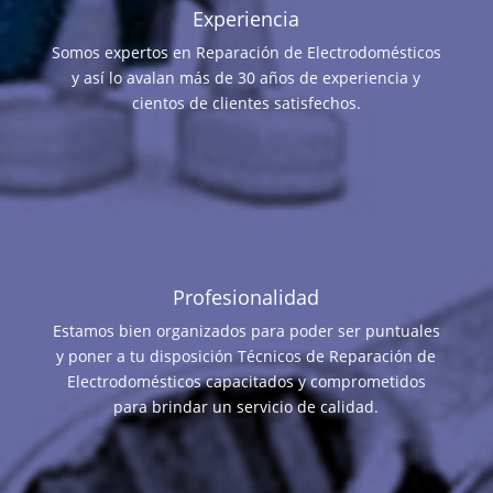
Experiencia
Somos expertos en Reparación de Electrodomésticos
y así lo avalan más de 30 años de experiencia y
cientos de clientes satisfechos.
Profesionalidad
Estamos bien organizados para poder ser puntuales
y poner a tu disposición Técnicos de Reparación de
Electrodomésticos capacitados y comprometidos
para brindar un servicio de calidad.