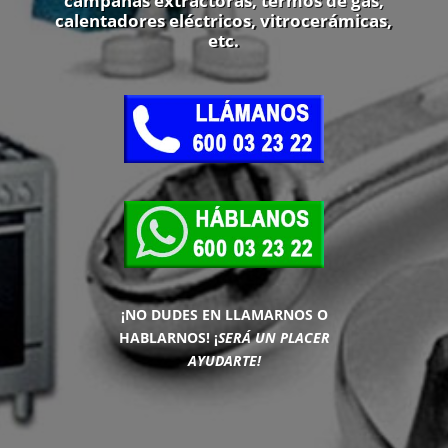
campanas extractoras, termos de gas,
calentadores eléctricos, vitrocerámicas,
etc.
¡NO DUDES EN LLAMARNOS O
HABLARNOS!
¡
SERÁ UN PLACER
AYUDARTE!