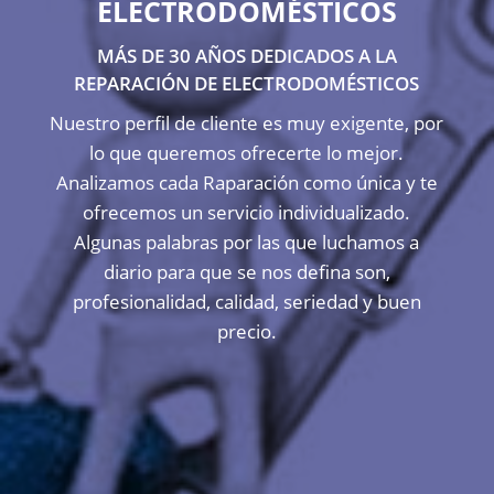
ELECTRODOMÉSTICOS
MÁS DE 30 AÑOS DEDICADOS A LA
REPARACIÓN DE ELECTRODOMÉSTICOS
Nuestro perfil de cliente es muy exigente, por
lo que queremos ofrecerte lo mejor.
Analizamos cada Raparación como única y te
ofrecemos un servicio individualizado.
Algunas palabras por las que luchamos a
diario para que se nos defina son,
profesionalidad, calidad, seriedad y buen
precio.