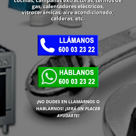
cocinas, campanas extractoras, termos de
gas, calentadores eléctricos,
vitrocerámicas, aire acondicionado,
calderas, etc.
¡NO DUDES EN LLAMARNOS O
HABLARNOS!
¡
SERÁ UN PLACER
AYUDARTE!