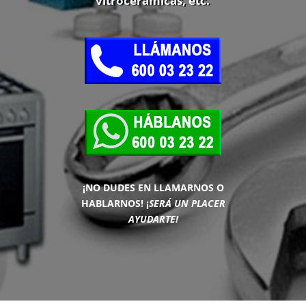
vitrocerámicas, etc.
¡NO DUDES EN LLAMARNOS O
HABLARNOS!
¡
SERÁ UN PLACER
AYUDARTE!