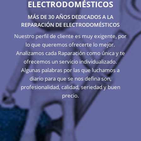
ELECTRODOMÉSTICOS
MÁS DE 30 AÑOS DEDICADOS A LA
REPARACIÓN DE ELECTRODOMÉSTICOS
Nuestro perfil de cliente es muy exigente, por
lo que queremos ofrecerte lo mejor.
Analizamos cada Raparación como única y te
ofrecemos un servicio individualizado.
Algunas palabras por las que luchamos a
diario para que se nos defina son,
profesionalidad, calidad, seriedad y buen
precio.