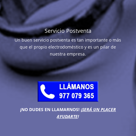
Servicio Postventa
Un buen servicio postventa es tan importante o más
que el propio electrodoméstico y es un pilar de
nuestra empresa.
¡NO DUDES EN LLAMARNOS!
¡
SERÁ UN PLACER
AYUDARTE
!