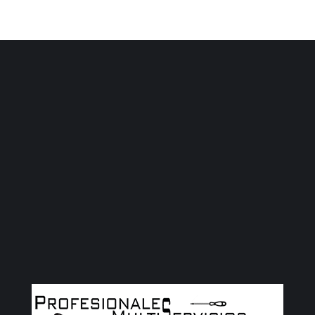
nos
gustaría poder contar también contigo
para las Reparaciones de Ascensores que
nos solicitan por medio de esta web y
otras vías
LLÁMANOS.