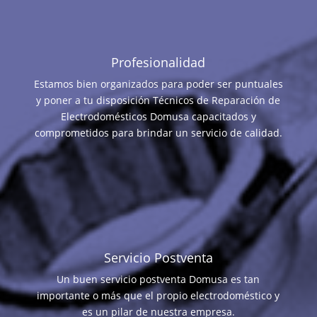
Profesionalidad
Estamos bien organizados para poder ser puntuales
y poner a tu disposición Técnicos de Reparación de
Electrodomésticos Domusa capacitados y
comprometidos para brindar un servicio de calidad.
Servicio Postventa
Un buen servicio postventa Domusa es tan
importante o más que el propio electrodoméstico y
es un pilar de nuestra empresa.