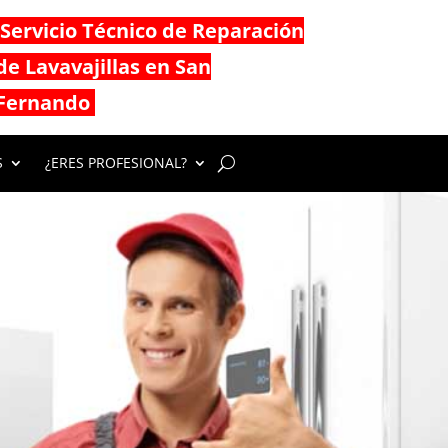
Servicio Técnico de Reparación
de Lavavajillas en San
Fernando
S
¿ERES PROFESIONAL?