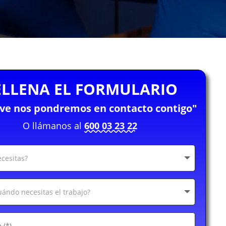
ELLENA EL FORMULARIO
eve nos pondremos en contacto contigo"
O llámanos al
600 03 23 22