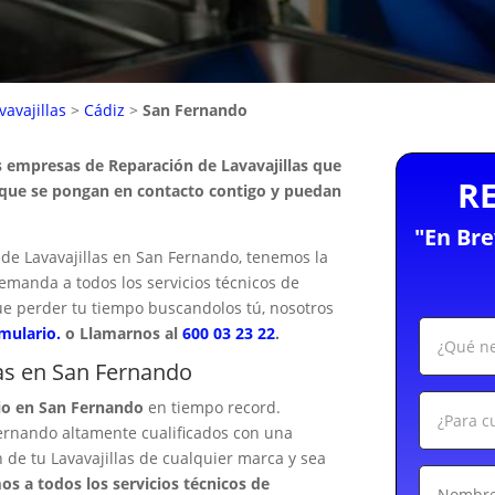
avajillas
>
Cádiz
>
San Fernando
s empresas de Reparación de Lavavajillas que
R
 que se pongan en contacto contigo y puedan
"En Br
de Lavavajillas en San Fernando, tenemos la
demanda a todos los servicios técnicos de
ue perder tu tiempo buscandolos tú, nosotros
rmulario.
o Llamarnos al
600 03 23 22
.
las en San Fernando
lio en San Fernando
en tiempo record.
ernando altamente cualificados con una
 de tu Lavavajillas de cualquier marca y sea
s a todos los servicios técnicos de