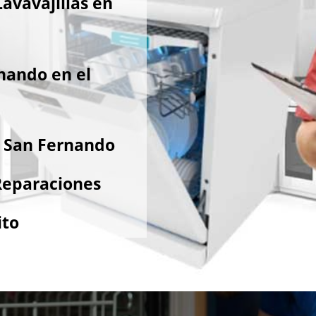
avavajillas en
nando en el
e San Fernando
Reparaciones
ito