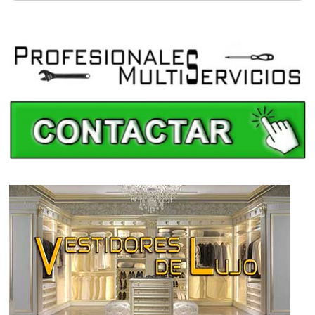
Calefacción en A Coruña
Calefacción en Álava
Calefacción en Albacete
Calefacción en Alicante
Calefacción en Almería
Calefacción en Asturias
Calefacción en Ávila
Calefacción en Badajoz
Calefacción en Baleares
Calefacción en Barcelona
Calefacción en Burgos
Calefacción en Cáceres
Calefacción en Cádiz
Calefacción en Cantabria
Calefacción en Castellón
Calefacción en Ceuta
Calefacción en Ciudad Real