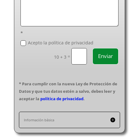
Calefacción en Murcia
Calefacción en Navarra
Calefacción en Ourense
Calefacción en Palencia
Calefacción en Pontevedra
*
Calefacción en Salamanca
Acepto la política de privacidad
Calefacción en Santa Cruz de Tenerife
Enviar
=
Calefacción en Segovia
10 + 3
Calefacción en Sevilla
Calefacción en Soria
Calefacción en Tarragona
* Para cumplir con la nueva Ley de Protección de
Calefacción en Teruel
Datos y que tus datos estén a salvo, debes leer y
Calefacción en Toledo
aceptar la
política de privacidad
.
Calefacción en Valencia
Calefacción en Valladolid
Información básica
Calefacción en Vizcaya
Calefacción en Zamora
Calefacción en Zaragoza