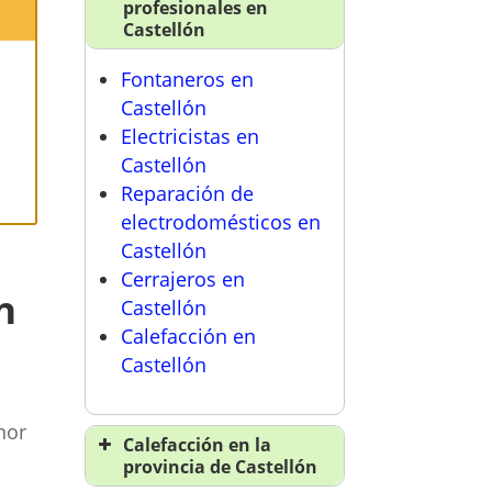
profesionales en
Castellón
Fontaneros en
a
Castellón
Electricistas en
Castellón
Reparación de
electrodomésticos en
Castellón
Cerrajeros en
n
Castellón
Calefacción en
Castellón
n
nor
Calefacción en la
provincia de Castellón