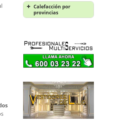
Calefacción en
al
Calefacción por
Castellón
provincias
Calefacción en A
Coruña
Calefacción en Álava
Calefacción en
Albacete
Calefacción en
Alicante
Calefacción en
Almería
Calefacción en
Asturias
dos
Calefacción en Ávila
os
Calefacción en
Badajoz
Calefacción en