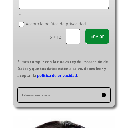
Cerrajeros en Palencia
Cerrajeros en Pontevedra
*
Cerrajeros en Salamanca
Acepto la política de privacidad
Cerrajeros en Segovia
Enviar
=
Cerrajeros en Sevilla
5 + 12
Cerrajeros en Soria
Cerrajeros en Tarragona
Cerrajeros en Santa Cruz de Tenerife
* Para cumplir con la nueva Ley de Protección de
Cerrajeros en Teruel
Datos y que tus datos estén a salvo, debes leer y
Cerrajeros en Toledo
aceptar la
política de privacidad
.
Cerrajeros en Valencia
Cerrajeros en Valladolid
Información básica
Cerrajeros en Vizcaya
Cerrajeros en Zamora
Cerrajeros en Zaragoza