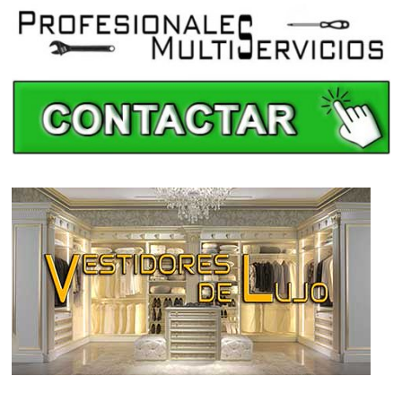
Cerrajeros en Albacete
Cerrajeros en Alicante
Cerrajeros en Almería
Cerrajeros en Asturias
Cerrajeros en Ávila
Cerrajeros en Badajoz
Cerrajeros en Baleares
Cerrajeros en Barcelona
Cerrajeros en Burgos
Cerrajeros en Cáceres
Cerrajeros en Cádiz
Cerrajeros en Cantabria
Cerrajeros en Castellón
Cerrajeros en Ceuta
Cerrajeros en Ciudad Real
Cerrajeros en Córdoba
Cerrajeros en Cuenca