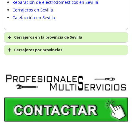
Reparación de electrodomésticos en Sevilla
Cerrajeros en Sevilla
Calefacción en Sevilla
Cerrajeros en la provincia de Sevilla
Cerrajeros en Sevilla
Cerrajeros por provincias
Cerrajeros en Castilblanco de los Arroyos
Cerrajeros en A Coruña
Cerrajeros en Álava
Cerrajeros en Albacete
Cerrajeros en Alicante
Cerrajeros en Almería
Cerrajeros en Asturias
Cerrajeros en Ávila
Cerrajeros en Badajoz
Cerrajeros en Baleares
Cerrajeros en Barcelona