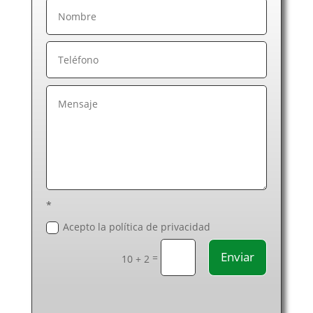
Cerrajeros en Las Palmas de Gran Canaria
Cerrajeros en León
Cerrajeros en Lérida
Cerrajeros en Lugo
Cerrajeros en Madrid
Cerrajeros en Málaga
Cerrajeros en Melilla
Cerrajeros en Murcia
Cerrajeros en Navarra
Cerrajeros en Ourense
Cerrajeros en Palencia
Cerrajeros en Pontevedra
*
Cerrajeros en Salamanca
Acepto la política de privacidad
Cerrajeros en Segovia
Enviar
=
Cerrajeros en Sevilla
10 + 2
Cerrajeros en Soria
Cerrajeros en Tarragona
Cerrajeros en Santa Cruz de Tenerife