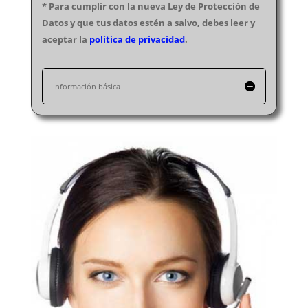
* Para cumplir con la nueva Ley de Protección de
Cerrajeros en Teruel
Datos y que tus datos estén a salvo, debes leer y
Cerrajeros en Toledo
aceptar la
política de privacidad
.
Cerrajeros en Valencia
Cerrajeros en Valladolid
Información básica
Cerrajeros en Vizcaya
Cerrajeros en Zamora
Cerrajeros en Zaragoza