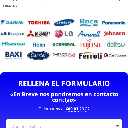
récord.
RELLENA EL FORMULARIO
«En Breve nos pondremos en contacto
contigo»
O llámanos al
600 03 23 22