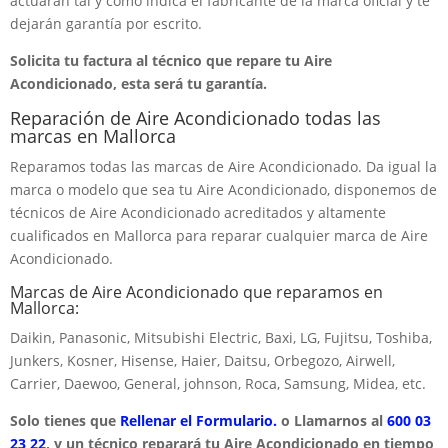
actuarán tal y como indica el fabricante de la marca oficial y te
dejarán garantía por escrito.
Solicita tu factura al técnico que repare tu Aire
Acondicionado, esta será tu garantía.
Reparación de Aire Acondicionado todas las
marcas en Mallorca
Reparamos todas las marcas de Aire Acondicionado. Da igual la
marca o modelo que sea tu Aire Acondicionado, disponemos de
técnicos de Aire Acondicionado acreditados y altamente
cualificados en Mallorca para reparar cualquier marca de Aire
Acondicionado.
Marcas de Aire Acondicionado que reparamos en
Mallorca:
Daikin, Panasonic, Mitsubishi Electric, Baxi, LG, Fujitsu, Toshiba,
Junkers, Kosner, Hisense, Haier, Daitsu, Orbegozo, Airwell,
Carrier, Daewoo, General, johnson, Roca, Samsung, Midea, etc.
Solo tienes que
Rellenar el Formulario.
o Llamarnos al
600 03
23 22
, y un técnico reparará tu Aire Acondicionado en tiempo