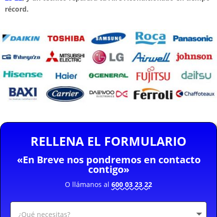
récord.
RELLENA EL FORMULARIO
«En Breve nos pondremos en contacto
contigo»
O llámanos al
600 03 23 22