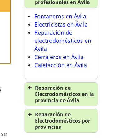
profesionales en Ávila
Fontaneros en Ávila
Electricistas en Ávila
a
Reparación de
electrodomésticos en
Ávila
Cerrajeros en Ávila
Calefacción en Ávila
s
Reparación de
Electrodomésticos en la
provincia de Ávila
Reparación de
Reparación de
electrodomésticos en
Electrodomésticos por
Ávila
provincias
 se
Reparación de