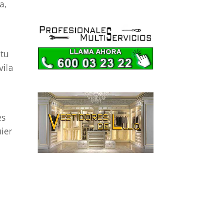
a,
electrodomésticos en
A Coruña
Reparación de
electrodomésticos en
 tu
Álava
vila
Reparación de
electrodomésticos en
Albacete
Reparación de
es
electrodomésticos en
uier
Alicante
Reparación de
electrodomésticos en
Almería
Reparación de
electrodomésticos en
Asturias