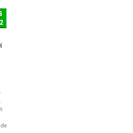
Canaria
Reparación de
electrodomésticos en
León
Reparación de
electrodomésticos en
Á
Lérida
Reparación de
electrodomésticos en
Lugo
Reparación de
electrodomésticos en
o
Madrid
,
Reparación de
as
electrodomésticos en
Málaga
 de
Reparación de