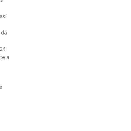
Burgos
Reparación de
electrodomésticos en
así
Cáceres
Reparación de
ida
electrodomésticos en
Cádiz
 24
Reparación de
te a
electrodomésticos en
Cantabria
Reparación de
a
electrodomésticos en
e
Castellón
Reparación de
electrodomésticos en
Ceuta
Reparación de
electrodomésticos en