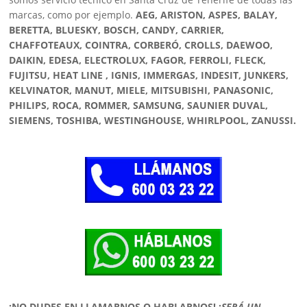
marcas, como por ejemplo.
AEG, ARISTON, ASPES, BALAY,
BERETTA, BLUESKY, BOSCH, CANDY, CARRIER,
CHAFFOTEAUX, COINTRA, CORBERÓ, CROLLS, DAEWOO,
DAIKIN, EDESA, ELECTROLUX, FAGOR, FERROLI, FLECK,
FUJITSU, HEAT LINE , IGNIS, IMMERGAS, INDESIT, JUNKERS,
KELVINATOR, MANUT, MIELE, MITSUBISHI, PANASONIC,
PHILIPS, ROCA, ROMMER, SAMSUNG, SAUNIER DUVAL,
SIEMENS, TOSHIBA, WESTINGHOUSE, WHIRLPOOL, ZANUSSI.
¡NO DUDES EN LLAMARNOS O HABLARNOS!
¡
SERÁ UN