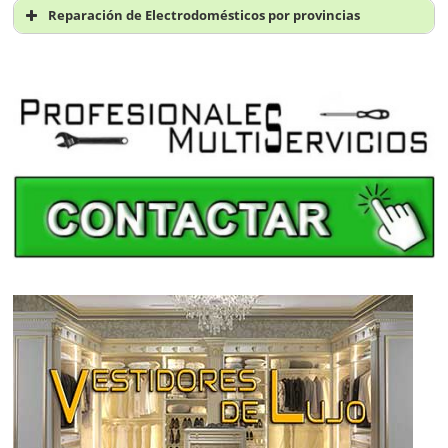
Reparación de electrodomésticos en Santa Cruz de
Reparación de Electrodomésticos por provincias
Tenerife
Reparación de electrodomésticos en A Coruña
Reparación de electrodomésticos en Candelaria
Reparación de electrodomésticos en Álava
Reparación de electrodomésticos en Adeje
Reparación de electrodomésticos en Albacete
Reparación de electrodomésticos en Arona
Reparación de electrodomésticos en Alicante
Reparación de electrodomésticos en Granadilla de
Reparación de electrodomésticos en Almería
Abona
Reparación de electrodomésticos en Asturias
Reparación de electrodomésticos en Guía de Isora
Reparación de electrodomésticos en Ávila
Reparación de electrodomésticos en Icod de los Vinos
Reparación de electrodomésticos en Badajoz
Reparación de electrodomésticos en La Orotava
Reparación de electrodomésticos en Baleares
Reparación de electrodomésticos en Los Llanos de
Reparación de electrodomésticos en Barcelona
Aridane
Reparación de electrodomésticos en Bilbao
Reparación de electrodomésticos en Puerto de la Cruz
Reparación de electrodomésticos en Burgos
Reparación de electrodomésticos en San Cristóbal de la
Reparación de electrodomésticos en Cáceres
Laguna
Reparación de electrodomésticos en Cádiz
Reparación de electrodomésticos en Tacoronte
Reparación de electrodomésticos en Cantabria
Reparación de electrodomésticos en Castellón