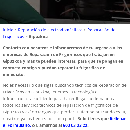
Inicio
>
Reparación de electrodomésticos
>
Reparación de
Frigoríficos
>
Gipuzkoa
Contacta con nosotros e informaremos de tu urgencia a las
empresas de Reparación de Frigoríficos que trabajan en
Gipuzkoa y más te pueden interesar, para que se pongan en
contacto contigo y puedan reparar tu frigorífico de
inmediato.
No es necesario que sigas buscando técnicos de Reparación de
Frigoríficos en Gipuzkoa, tenemos la tecnología e
infraestructura suficiente para hacer llegar tu demanda a
todos los servicios técnicos de reparación de frigoríficos de
Gipuzkoa y así no tengas que perder tu tiempo buscandolos tú,
nosotros ya los hemos buscado por ti.
Solo tienes que
Rellenar
el Formulario.
o Llamarnos al
600 03 23 22
.