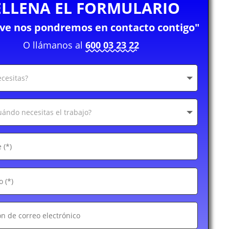
ELLENA EL FORMULARIO
eve nos pondremos en contacto contigo"
O llámanos al
600 03 23 22