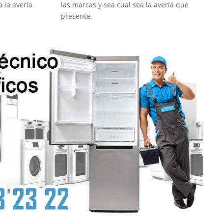
a la avería
las marcas y sea cual sea la avería que
presente.