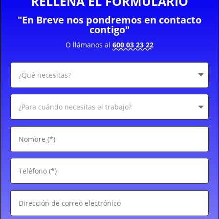
RELLENA EL FORMULARIO
"En Breve nos pondremos en contacto
contigo"
O llámanos al
600 03 23 22