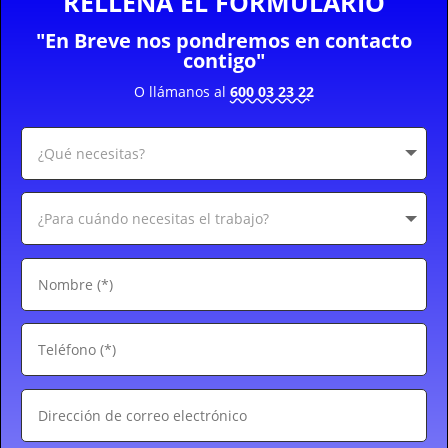
RELLENA EL FORMULARIO
"En Breve nos pondremos en contacto
contigo"
O llámanos al
600 03 23 22