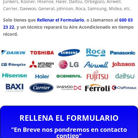
Junkers, Kosner, Hisense, Haier, Daitsu, Orbegozo, Airwell,
Carrier, Daewoo, General, johnson, Roca, Samsung, Midea, etc.
Solo tienes que
Rellenar el Formulario.
o Llamarnos al
600 03
23 22
, y un técnico reparará tu Aire Acondicionado en tiempo
récord.
RELLENA EL FORMULARIO
"En Breve nos pondremos en contacto
contigo"