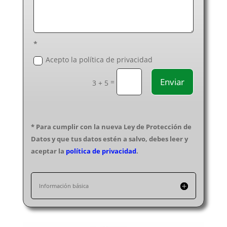
Electricistas Ourense
Electricistas Palencia
Electricistas Pontevedra
Electricistas Salamanca
*
Electricistas Segovia
Acepto la política de privacidad
Electricistas Sevilla
Enviar
=
Electricistas Soria
3 + 5
Electricistas Tarragona
Electricistas Santa Cruz de Tenerife
Electricistas Teruel
* Para cumplir con la nueva Ley de Protección de
Electricistas Toledo
Datos y que tus datos estén a salvo, debes leer y
Electricistas Valencia
aceptar la
política de privacidad
.
Electricistas Valladolid
Electricistas Vizcaya
Información básica
Electricistas Zamora
Electricistas Zaragoza
Electricistas Melilla