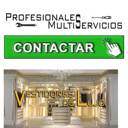
Electricistas Álava
Electricistas Albacete
Electricistas Alicante
Electricistas Almería
Electricistas Asturias
Electricistas Ávila
Electricistas Badajoz
Electricistas Baleares
Electricistas Barcelona
Electricistas Burgos
Electricistas Cáceres
Electricistas Cádiz
Electricistas Cantabria
Electricistas Castellón
Electricistas Ceuta
Electricistas Ciudad Real
Electricistas Córdoba