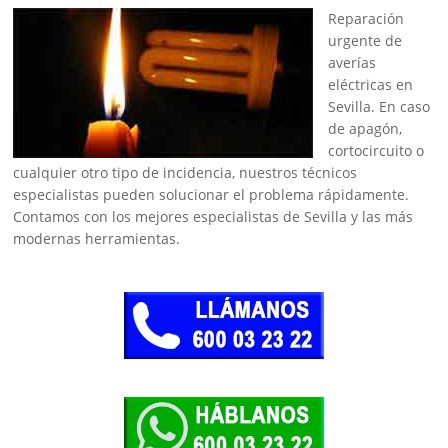
Reparación
urgente de
averías
eléctricas en
Sevilla. En caso
de apagón,
cortocircuito o
cualquier otro tipo de incidencia, nuestros técnicos
especialistas pueden solucionar el problema rápidamente.
Contamos con los mejores especialistas de Sevilla y las más
modernas herramientas.