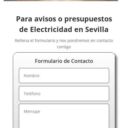
Electricistas Cuenca
Electricistas Gipuzkoa
Para avisos o presupuestos
Electricistas Girona
Electricistas Granada
de Electricidad en Sevilla
Electricistas Guadalajara
Rellena el formulario y nos pondremos en contacto
Electricistas Huelva
contigo
Electricistas Huesca
Electricistas Jaén
Formulario de Contacto
Electricistas La Rioja
Electricistas Las Palmas de Gran Canaria
Electricistas León
Electricistas Lérida
Electricistas Lugo
Electricistas Madrid
Electricistas Málaga
Electricistas Murcia
Electricistas Navarra