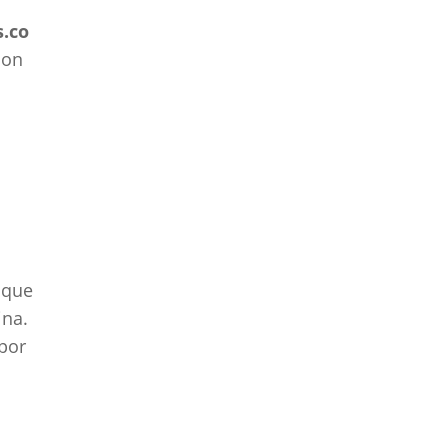
Fontaneros Valencia
s.co
Fontaneros Valladolid
con
Fontaneros Vizcaya
Fontaneros Zamora
Fontaneros Zaragoza
u que
ina.
 por