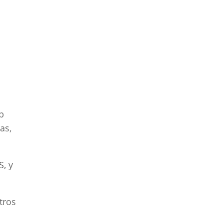
eb
as,
, y
tros