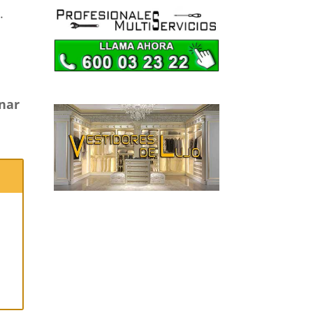
.
Fontaneros Alicante
Fontaneros Almería
Fontaneros Asturias
Fontaneros Ávila
Fontaneros Badajoz
onar
Fontaneros Baleares
Fontaneros Barcelona
Fontaneros Burgos
Fontaneros Cáceres
Fontaneros Cádiz
Fontaneros Cantabria
Fontaneros Castellón
a
Fontaneros Ceuta
Fontaneros Ciudad
Real
Fontaneros Córdoba
Fontaneros Cuenca