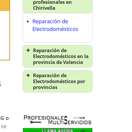
profesionales en
Chirivella
Reparación de
a
Electrodomésticos
Reparación de
Electrodomésticos en la
provincia de Valencia
Reparación de
Reparación de
electrodomésticos en
s
Electrodomésticos por
Valencia
provincias
Reparación de
Reparación de
electrodomésticos en
electrodomésticos en
Alacuás
A Coruña
Reparación de
LG o
Reparación de
electrodomésticos en
 se
electrodomésticos en