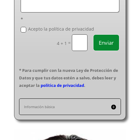
Reparación de electrodomésticos en Segovia
Reparación de electrodomésticos en Sevilla
*
Reparación de electrodomésticos en Soria
Acepto la política de privacidad
Reparación de electrodomésticos en Tarragona
Reparación de electrodomésticos en Teruel
Enviar
=
4 + 1
Reparación de electrodomésticos en Toledo
Reparación de electrodomésticos en Valencia
Reparación de electrodomésticos en Valladolid
Reparación de electrodomésticos en Vitoria-Gasteiz
* Para cumplir con la nueva Ley de Protección de
Datos y que tus datos estén a salvo, debes leer y
Reparación de electrodomésticos en Vizcaya
aceptar la
política de privacidad
.
Reparación de electrodomésticos en Zamora
Reparación de electrodomésticos en Zaragoza
Información básica