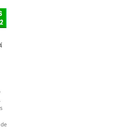
electrodomésticos en
Lérida
Reparación de
electrodomésticos en
Lugo
Reparación de
Á
electrodomésticos en
Madrid
Reparación de
electrodomésticos en
Málaga
Reparación de
o
electrodomésticos en
,
Melilla
as
Reparación de
electrodomésticos en
 de
Murcia