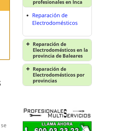
profesionales en Inca
Reparación de
Electrodomésticos
a
Reparación de
Electrodomésticos en la
provincia de Baleares
Reparación de
Reparación de
electrodomésticos en
Electrodomésticos por
s
Baleares
provincias
Reparación de
Reparación de
electrodomésticos en
electrodomésticos en
Alcudia
A Coruña
Reparación de
Reparación de
electrodomésticos en
electrodomésticos en
 se
Calvía
Álava