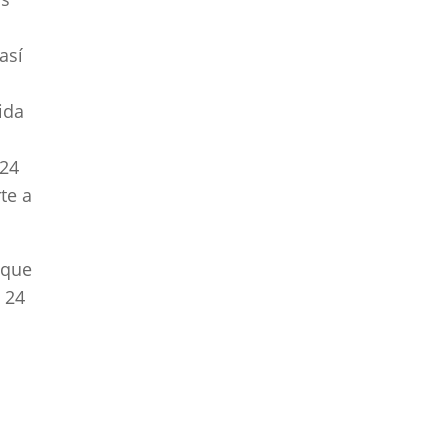
electrodomésticos en
Cádiz
Reparación de
así
electrodomésticos en
Cantabria
ida
Reparación de
electrodomésticos en
 24
Castellón
te a
Reparación de
electrodomésticos en
Ceuta
 que
Reparación de
 24
electrodomésticos en
Ciudad Real
Reparación de
electrodomésticos en
Córdoba
Reparación de