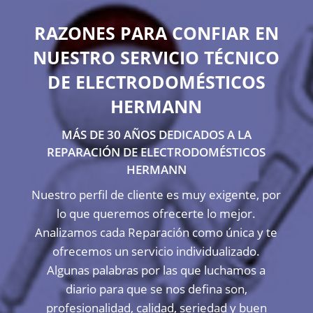
RAZONES PARA CONFIAR EN
NUESTRO SERVICIO TÉCNICO
DE ELECTRODOMÉSTICOS
HERMANN
MÁS DE 30 AÑOS DEDICADOS A LA
REPARACIÓN DE ELECTRODOMÉSTICOS
HERMANN
Nuestro perfil de cliente es muy exigente, por
lo que queremos ofrecerte lo mejor.
Analizamos cada Reparación como única y te
ofrecemos un servicio individualizado.
Algunas palabras por las que luchamos a
diario para que se nos defina son,
profesionalidad, calidad, seriedad y buen