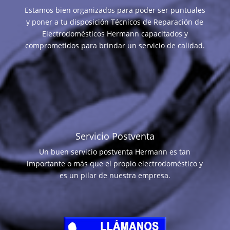
Estamos bien organizados para poder ser puntuales
y poner a tu disposición Técnicos de Reparación de
Electrodomésticos Hermann capacitados y
comprometidos para brindar un servicio de calidad.
Servicio Postventa
Un buen servicio postventa Hermann es tan
importante o más que el propio electrodoméstico y
es un pilar de nuestra empresa.