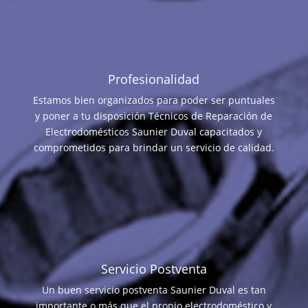
Profesionalidad
Estamos bien organizados para poder ser puntuales
y poner a tu disposición Técnicos de Reparación de
Electrodomésticos Saunier Duval capacitados y
comprometidos para brindar un servicio de calidad.
Servicio Postventa
Un buen servicio postventa Saunier Duval es tan
importante o más que el propio electrodoméstico y