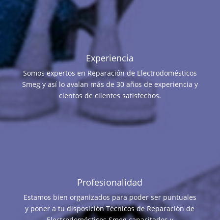
Experiencia
Somos expertos en Reparación de Electrodomésticos
Smeg y así lo avalan más de 30 años de experiencia y
cientos de clientes satisfechos.
Profesionalidad
Estamos bien organizados para poder ser puntuales
y poner a tu disposición Técnicos de Reparación de
Electrodomésticos Smeg capacitados y