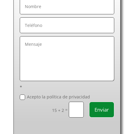
Electricistas Las Palmas de Gran Canaria
Electricistas León
Electricistas Lérida
Electricistas Lugo
Electricistas Madrid
Electricistas Málaga
Electricistas Murcia
Electricistas Navarra
Electricistas Ourense
Electricistas Palencia
Electricistas Pontevedra
Electricistas Salamanca
*
Electricistas Segovia
Acepto la política de privacidad
Electricistas Sevilla
Enviar
=
Electricistas Soria
15 + 2
Electricistas Tarragona
Electricistas Santa Cruz de Tenerife
Electricistas Teruel