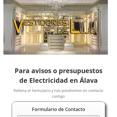
Electricistas Burgos
Electricistas Cáceres
Electricistas Cádiz
Electricistas Cantabria
Electricistas Castellón
Electricistas Ceuta
Electricistas Ciudad Real
Electricistas Córdoba
Electricistas Cuenca
Electricistas Gipuzkoa
Para avisos o presupuestos
Electricistas Girona
Electricistas Granada
de Electricidad en Álava
Electricistas Guadalajara
Rellena el formulario y nos pondremos en contacto
Electricistas Huelva
contigo
Electricistas Huesca
Electricistas Jaén
Formulario de Contacto
Electricistas La Rioja