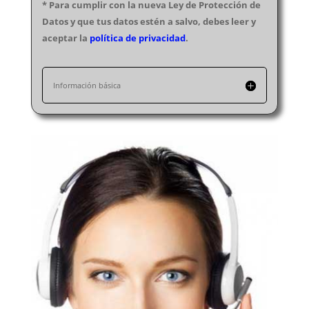
* Para cumplir con la nueva Ley de Protección de
Electricistas Toledo
Datos y que tus datos estén a salvo, debes leer y
Electricistas Valencia
aceptar la
política de privacidad
.
Electricistas Valladolid
Electricistas Vizcaya
Información básica
Electricistas Zamora
Electricistas Zaragoza
Electricistas Melilla