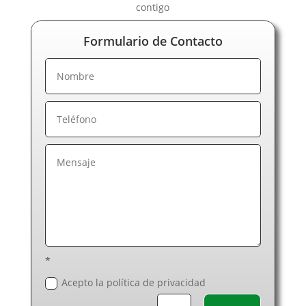
contigo
Electricistas Huesca
Electricistas Jaén
Formulario de Contacto
Electricistas La Rioja
Electricistas Las Palmas de Gran Canaria
Electricistas León
Electricistas Lérida
Electricistas Lugo
Electricistas Madrid
Electricistas Málaga
Electricistas Murcia
Electricistas Navarra
Electricistas Ourense
Electricistas Palencia
Electricistas Pontevedra
Electricistas Salamanca
*
Electricistas Segovia
Acepto la política de privacidad
Electricistas Sevilla