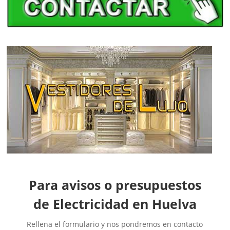
Electricistas Badajoz
Electricistas Baleares
Electricistas Barcelona
Electricistas Burgos
Electricistas Cáceres
Electricistas Cádiz
Electricistas Cantabria
Electricistas Castellón
Electricistas Ceuta
Electricistas Ciudad Real
Electricistas Córdoba
Electricistas Cuenca
Electricistas Gipuzkoa
Para avisos o presupuestos
Electricistas Girona
Electricistas Granada
de Electricidad en Huelva
Electricistas Guadalajara
Rellena el formulario y nos pondremos en contacto
Electricistas Huelva