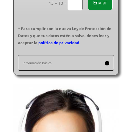
Enviar
=
Electricistas Soria
13 + 10
Electricistas Tarragona
Electricistas Santa Cruz de Tenerife
Electricistas Teruel
* Para cumplir con la nueva Ley de Protección de
Electricistas Toledo
Datos y que tus datos estén a salvo, debes leer y
Electricistas Valencia
aceptar la
política de privacidad
.
Electricistas Valladolid
Electricistas Vizcaya
Información básica
Electricistas Zamora
Electricistas Zaragoza
Electricistas Melilla