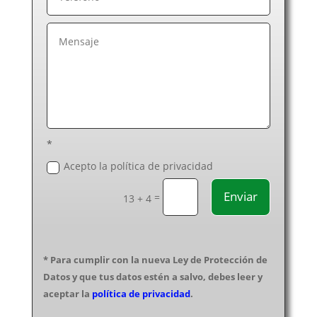
Electricistas Madrid
Electricistas Málaga
Electricistas Murcia
Electricistas Navarra
Electricistas Ourense
Electricistas Palencia
Electricistas Pontevedra
Electricistas Salamanca
*
Electricistas Segovia
Acepto la política de privacidad
Electricistas Sevilla
Enviar
=
Electricistas Soria
13 + 4
Electricistas Tarragona
Electricistas Santa Cruz de Tenerife
Electricistas Teruel
* Para cumplir con la nueva Ley de Protección de
Electricistas Toledo
Datos y que tus datos estén a salvo, debes leer y
Electricistas Valencia
aceptar la
política de privacidad
.
Electricistas Valladolid