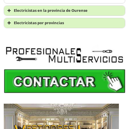
Electricistas en la provincia de Ourense
Electricistas en Ourense
Electricistas por provincias
Electricistas A Coruña
Electricistas Álava
Electricistas Albacete
Electricistas Alicante
Electricistas Almería
Electricistas Asturias
Electricistas Ávila
Electricistas Badajoz
Electricistas Baleares
Electricistas Barcelona
Electricistas Burgos
Electricistas Cáceres
Electricistas Cádiz
Electricistas Cantabria