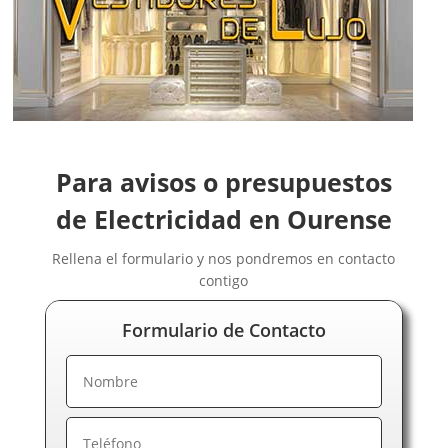
Electricistas Castellón
Electricistas Ceuta
Electricistas Ciudad Real
Electricistas Córdoba
Electricistas Cuenca
Electricistas Gipuzkoa
Para avisos o presupuestos
Electricistas Girona
Electricistas Granada
de Electricidad en Ourense
Electricistas Guadalajara
Rellena el formulario y nos pondremos en contacto
Electricistas Huelva
contigo
Electricistas Huesca
Electricistas Jaén
Formulario de Contacto
Electricistas La Rioja
Electricistas Las Palmas de Gran Canaria
Electricistas León
Electricistas Lérida
Electricistas Lugo