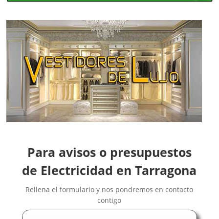
Electricistas Barcelona
Electricistas Burgos
Electricistas Cáceres
Electricistas Cádiz
Electricistas Cantabria
Electricistas Castellón
Electricistas Ceuta
Electricistas Ciudad Real
Electricistas Córdoba
Electricistas Cuenca
Electricistas Gipuzkoa
Para avisos o presupuestos
Electricistas Girona
Electricistas Granada
de Electricidad en Tarragona
Electricistas Guadalajara
Rellena el formulario y nos pondremos en contacto
Electricistas Huelva
contigo
Electricistas Huesca
Electricistas Jaén