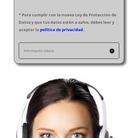
Electricistas Santa Cruz de Tenerife
Electricistas Teruel
* Para cumplir con la nueva Ley de Protección de
Electricistas Toledo
Datos y que tus datos estén a salvo, debes leer y
Electricistas Valencia
aceptar la
política de privacidad
.
Electricistas Valladolid
Electricistas Vizcaya
Información básica
Electricistas Zamora
Electricistas Zaragoza
Electricistas Melilla