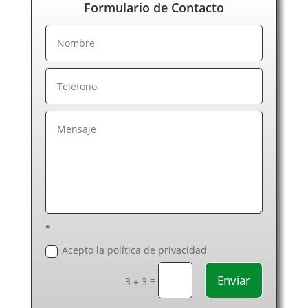
Formulario de Contacto
Electricistas La Rioja
Electricistas Las Palmas de Gran Canaria
Electricistas León
Electricistas Lérida
Electricistas Lugo
Electricistas Madrid
Electricistas Málaga
Electricistas Murcia
Electricistas Navarra
Electricistas Ourense
Electricistas Palencia
Electricistas Pontevedra
Electricistas Salamanca
*
Electricistas Segovia
Acepto la política de privacidad
Electricistas Sevilla
Enviar
=
Electricistas Soria
3 + 3
Electricistas Tarragona