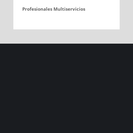
Profesionales Multiservicios
nos gustaría poder
contar también contigo para las reformas
que nos solicitan en Asturias por medio de
esta web y otras vías
LLÁMANOS.