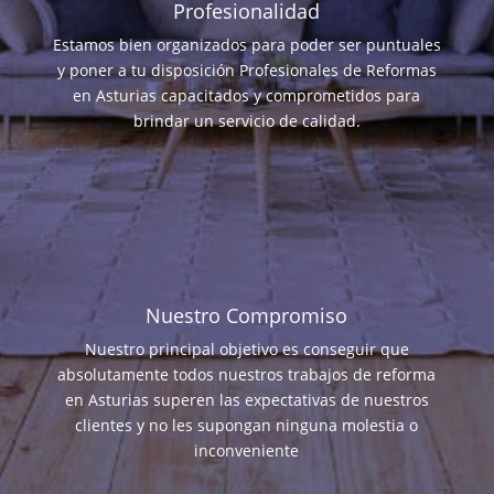
Profesionalidad
Estamos bien organizados para poder ser puntuales
y poner a tu disposición Profesionales de Reformas
en Asturias capacitados y comprometidos para
brindar un servicio de calidad.
Nuestro Compromiso
Nuestro principal objetivo es conseguir que
absolutamente todos nuestros trabajos de reforma
en Asturias superen las expectativas de nuestros
clientes y no les supongan ninguna molestia o
inconveniente