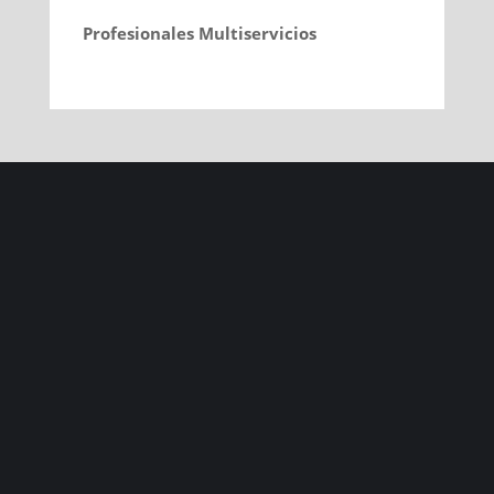
Profesionales Multiservicios
nos gustaría poder
contar también contigo para las reformas
que nos solicitan en Baleares por medio de
esta web y otras vías
LLÁMANOS.