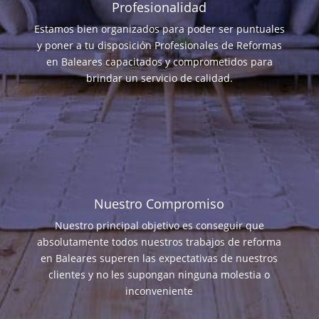
Profesionalidad
Estamos bien organizados para poder ser puntuales
y poner a tu disposición Profesionales de Reformas
en Baleares capacitados y comprometidos para
brindar un servicio de calidad.
Nuestro Compromiso
Nuestro principal objetivo es conseguir que
absolutamente todos nuestros trabajos de reforma
en Baleares superen las expectativas de nuestros
clientes y no les supongan ninguna molestia o
inconveniente