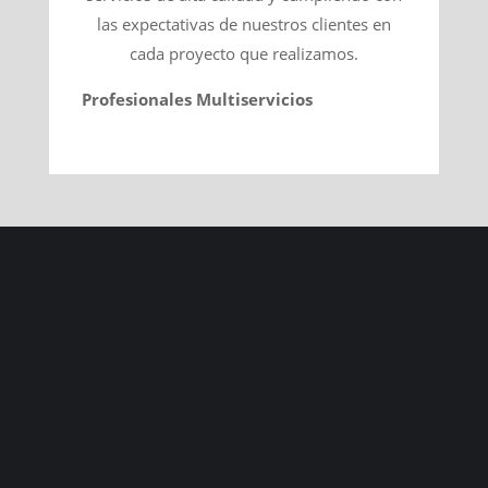
las expectativas de nuestros clientes en
cada proyecto que realizamos.
Profesionales Multiservicios
nos gustaría
poder contar también contigo para las
reformas que nos solicitan en Barcelona
por medio de esta web y otras vías