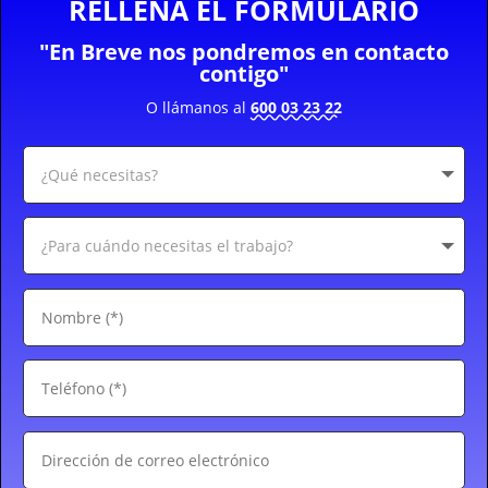
RELLENA EL FORMULARIO
"En Breve nos pondremos en contacto
contigo"
O llámanos al
600 03 23 22