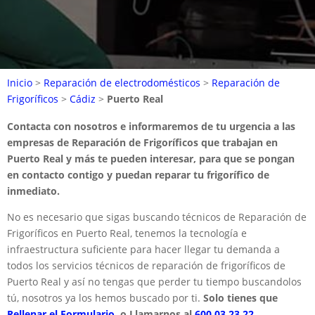
Inicio
>
Reparación de electrodomésticos
>
Reparación de
Frigoríficos
>
Cádiz
>
Puerto Real
Contacta con nosotros e informaremos de tu urgencia a las
empresas de Reparación de Frigoríficos que trabajan en
Puerto Real y más te pueden interesar, para que se pongan
en contacto contigo y puedan reparar tu frigorífico de
inmediato.
No es necesario que sigas buscando técnicos de Reparación de
Frigoríficos en Puerto Real, tenemos la tecnología e
infraestructura suficiente para hacer llegar tu demanda a
todos los servicios técnicos de reparación de frigoríficos de
Puerto Real y así no tengas que perder tu tiempo buscandolos
tú, nosotros ya los hemos buscado por ti.
Solo tienes que
Rellenar el Formulario.
o Llamarnos al
600 03 23 22
.