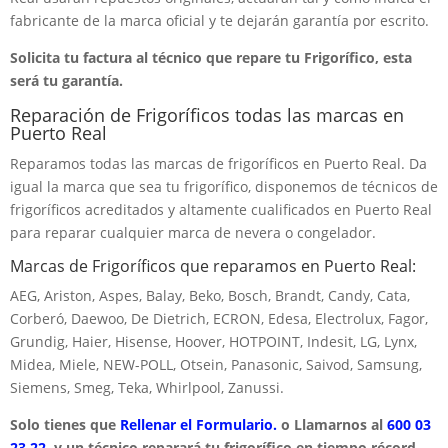
fabricante de la marca oficial y te dejarán garantía por escrito.
Solicita tu factura al técnico que repare tu Frigorífico, esta
será tu garantía.
Reparación de Frigoríficos todas las marcas en
Puerto Real
Reparamos todas las marcas de frigoríficos en Puerto Real. Da
igual la marca que sea tu frigorífico, disponemos de técnicos de
frigoríficos acreditados y altamente cualificados en Puerto Real
para reparar cualquier marca de nevera o congelador.
Marcas de Frigoríficos que reparamos en Puerto Real:
AEG, Ariston, Aspes, Balay, Beko, Bosch, Brandt, Candy, Cata,
Corberó, Daewoo, De Dietrich, ECRON, Edesa, Electrolux, Fagor,
Grundig, Haier, Hisense, Hoover, HOTPOINT, Indesit, LG, Lynx,
Midea, Miele, NEW-POLL, Otsein, Panasonic, Saivod, Samsung,
Siemens, Smeg, Teka, Whirlpool, Zanussi.
Solo tienes que
Rellenar el Formulario.
o Llamarnos al
600 03
23 22
, y un técnico reparará tu frigorífico en tiempo récord.