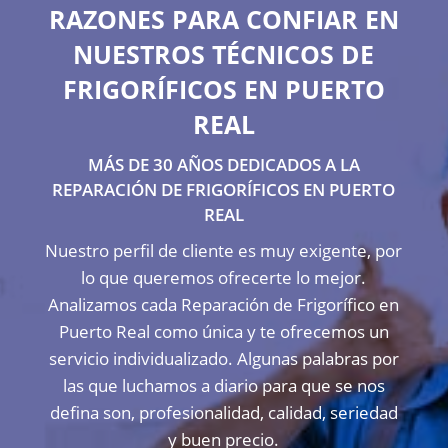
RAZONES PARA CONFIAR EN
NUESTROS TÉCNICOS DE
FRIGORÍFICOS EN PUERTO
REAL
MÁS DE 30 AÑOS DEDICADOS A LA
REPARACIÓN DE FRIGORÍFICOS EN PUERTO
REAL
Nuestro perfil de cliente es muy exigente, por
lo que queremos ofrecerte lo mejor.
Analizamos cada Reparación de Frigorífico en
Puerto Real como única y te ofrecemos un
servicio individualizado. Algunas palabras por
las que luchamos a diario para que se nos
defina son, profesionalidad, calidad, seriedad
y buen precio.