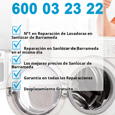
Nº1 en Reparación de Lavadoras en
Sanlúcar de Barrameda
Reparación en Sanlúcar de Barrameda
en el mismo día
Los mejores precios de Sanlúcar de
Barrameda
Garantía en todas las Reparaciones
Desplazamiento Gratuito