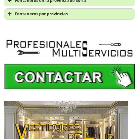
Fontaneros en la provincia de Soria
Fontaneros en Soria
Fontaneros por provincias
Fontaneros A Coruña
Fontaneros Álava
Fontaneros Albacete
Fontaneros Alicante
Fontaneros Almería
Fontaneros Asturias
Fontaneros Ávila
Fontaneros Badajoz
Fontaneros Baleares
Fontaneros Barcelona
Fontaneros Burgos
Fontaneros Cáceres
Fontaneros Cádiz
Fontaneros Cantabria
Fontaneros Castellón