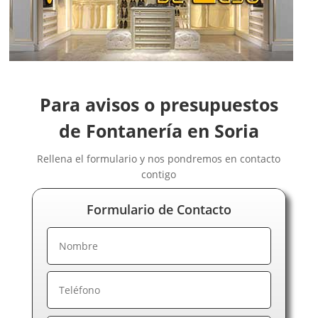
Fontaneros Ceuta
Fontaneros Ciudad Real
Fontaneros Córdoba
Fontaneros Cuenca
Fontaneros Gipuzkoa
Para avisos o presupuestos
Fontaneros Girona
Fontaneros Granada
de Fontanería en Soria
Fontaneros Guadalajara
Rellena el formulario y nos pondremos en contacto
Fontaneros Huelva
contigo
Fontaneros Huesca
Fontaneros Jaén
Formulario de Contacto
Fontaneros La Rioja
Fontaneros Las Palmas de Gran Canaria
Fontaneros León
Fontaneros Lérida
Fontaneros Lugo
Fontaneros Madrid