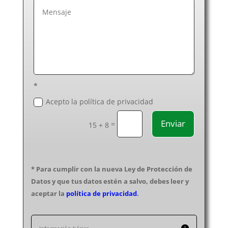
Fontaneros Málaga
Fontaneros Melilla
Fontaneros Murcia
Fontaneros Navarra
Fontaneros Ourense
Fontaneros Palencia
Fontaneros Pontevedra
*
Fontaneros Salamanca
Acepto la política de privacidad
Fontaneros Segovia
Enviar
=
Fontaneros Sevilla
15 + 8
Fontaneros Soria
Fontaneros Tarragona
Fontaneros Santa Cruz de Tenerife
* Para cumplir con la nueva Ley de Protección de
Fontaneros Teruel
Datos y que tus datos estén a salvo, debes leer y
Fontaneros Toledo
aceptar la
política de privacidad
.
Fontaneros Valencia
Fontaneros Valladolid