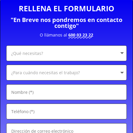
RELLENA EL FORMULARIO
"En Breve nos pondremos en contacto
contigo"
O llámanos al
600 03 23 22