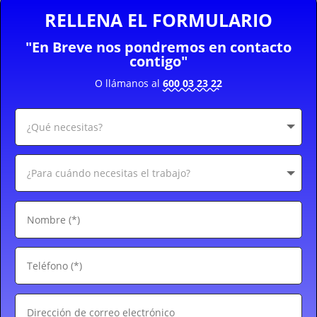
RELLENA EL FORMULARIO
"En Breve nos pondremos en contacto
contigo"
O llámanos al
600 03 23 22