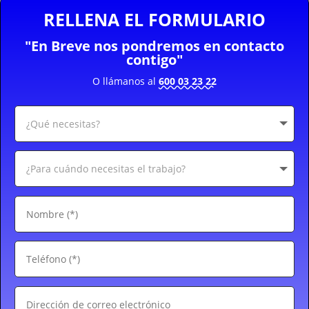
RELLENA EL FORMULARIO
"En Breve nos pondremos en contacto
contigo"
O llámanos al
600 03 23 22