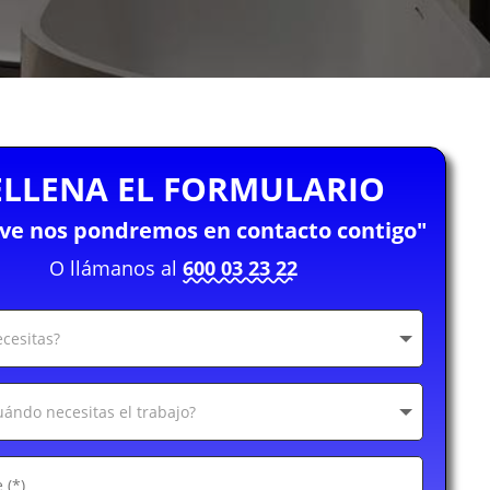
ELLENA EL FORMULARIO
eve nos pondremos en contacto contigo"
O llámanos al
600 03 23 22