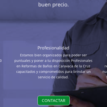
buen precio.
Profesionalidad
Estamos bien organizados para poder ser
30
puntuales y poner a tu disposición Profesionales
en Reformas de Baños en Caravaca de la Cruz
r
capacitados y comprometidos para brindar un
nu
servicio de calidad.
CONTACTAR