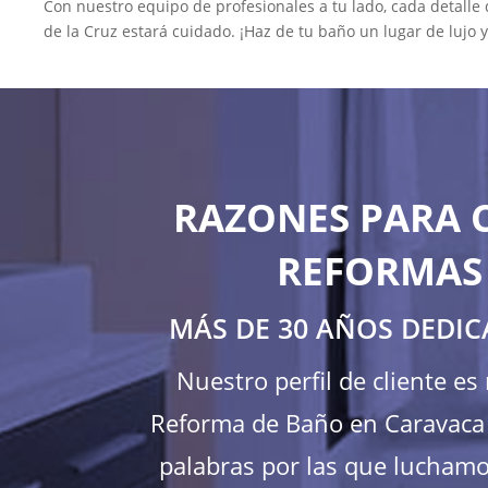
Con nuestro equipo de profesionales a tu lado, cada detalle
de la Cruz estará cuidado. ¡Haz de tu baño un lugar de lujo 
RAZONES PARA 
REFORMAS 
MÁS DE 30 AÑOS DEDIC
Nuestro perfil de cliente e
Reforma de Baño en Caravaca d
palabras por las que luchamos