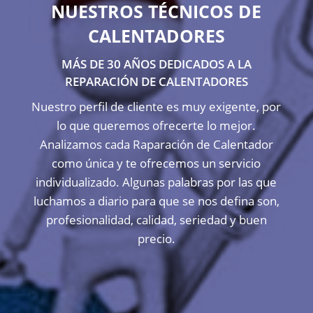
NUESTROS TÉCNICOS DE
CALENTADORES
MÁS DE 30 AÑOS DEDICADOS A LA
REPARACIÓN DE CALENTADORES
Nuestro perfil de cliente es muy exigente, por
lo que queremos ofrecerte lo mejor.
Analizamos cada Raparación de Calentador
como única y te ofrecemos un servicio
individualizado. Algunas palabras por las que
luchamos a diario para que se nos defina son,
profesionalidad, calidad, seriedad y buen
precio.