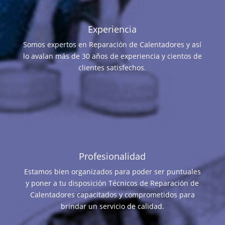
Experiencia
Somos expertos en Reparación de Calentadores y así
lo avalan más de 30 años de experiencia y cientos de
clientes satisfechos.
Profesionalidad
Estamos bien organizados para poder ser puntuales
y poner a tu disposición Técnicos de Reparación de
Calentadores capacitados y comprometidos para
brindar un servicio de calidad.