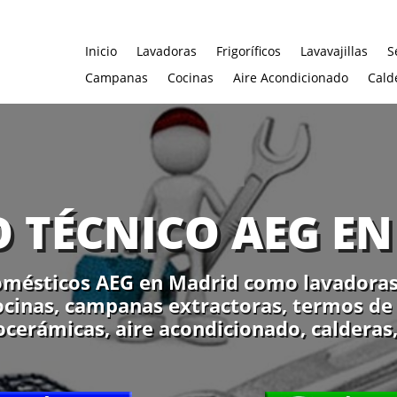
Inicio
Lavadoras
Frigoríficos
Lavavajillas
S
Campanas
Cocinas
Aire Acondicionado
Cald
O TÉCNICO AEG E
mésticos AEG en Madrid como lavadoras, 
cocinas, campanas extractoras, termos de 
ocerámicas, aire acondicionado, calderas,