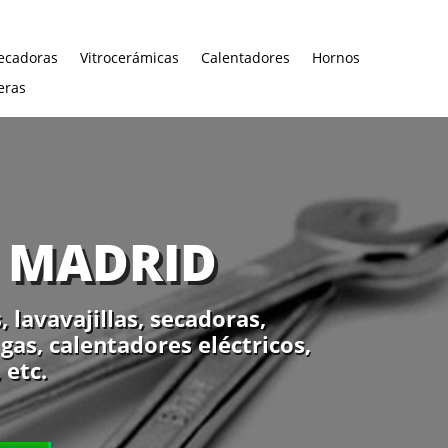
ecadoras
Vitrocerámicas
Calentadores
Hornos
eras
N MADRID
lavavajillas, secadoras,
gas, calentadores eléctricos,
 etc.