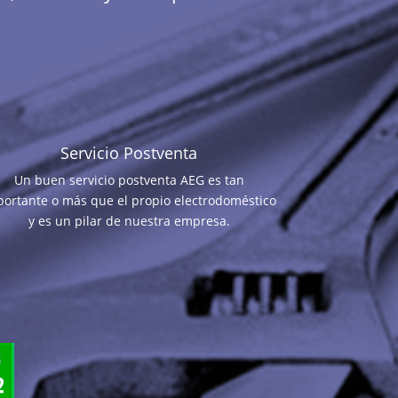
Servicio Postventa
Un buen servicio postventa AEG es tan
portante o más que el propio electrodoméstico
y es un pilar de nuestra empresa.