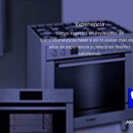
Experiencia
Somos expertos en Reparación de
Electrodomésticos Haier y así lo avalan más d
años de experiencia y cientos de clientes
satisfechos.
¡N