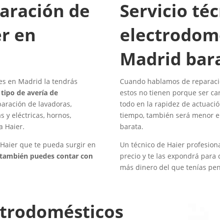
paración de
Servicio té
r en
electrodomé
Madrid bar
es en Madrid la tendrás
Cuando hablamos de reparacio
tipo de avería de
estos no tienen porque ser ca
aración de lavadoras,
todo en la rapidez de actuaci
s y eléctricas, hornos,
tiempo, también será menor el
a Haier.
barata.
o Haier que te pueda surgir en
Un técnico de Haier profesion
también puedes contar con
precio y te las expondrá para
más dinero del que tenías pen
ectrodomésticos