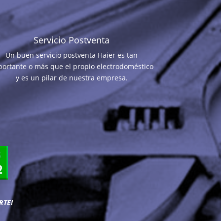
Servicio Postventa
Un buen servicio postventa Haier es tan
portante o más que el propio electrodoméstico
y es un pilar de nuestra empresa.
RTE!