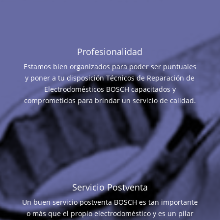
Profesionalidad
Estamos bien organizados para poder ser puntuales
y poner a tu disposición Técnicos de Reparación de
Electrodomésticos BOSCH capacitados y
comprometidos para brindar un servicio de calidad.
Servicio Postventa
Un buen servicio postventa BOSCH es tan importante
o más que el propio electrodoméstico y es un pilar