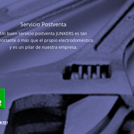
Servicio Postventa
Un buen servicio postventa JUNKERS es tan
portante o más que el propio electrodoméstico
y es un pilar de nuestra empresa.
RTE!