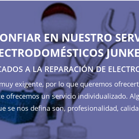
ONFIAR EN NUESTRO SERV
ECTRODOMÉSTICOS JUNK
CADOS A LA REPARACIÓN DE ELECT
s muy exigente, por lo que queremos ofrecer
e ofrecemos un servicio individualizado. Al
e se nos defina son, profesionalidad, calida