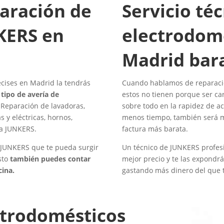
paración de
Servicio té
KERS en
electrodom
Madrid bar
cises en Madrid la tendrás
Cuando hablamos de reparaci
tipo de avería de
estos no tienen porque ser ca
Reparación de lavadoras,
sobre todo en la rapidez de ac
s y eléctricas, hornos,
menos tiempo, también será me
ca JUNKERS.
factura más barata.
o JUNKERS que te pueda surgir
Un técnico de JUNKERS profesi
sto
también puedes contar
mejor precio y te las expondr
cina.
gastando más dinero del que 
ectrodomésticos