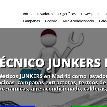
Inicio
Lavadoras
Frigoríficos
Lavavajillas
S
Campanas
Cocinas
Aire Acondicionado
Cald
TÉCNICO JUNKERS
sticos JUNKERS en Madrid como lavadoras
cocinas, campanas extractoras, termos de 
ocerámicas, aire acondicionado, calderas,