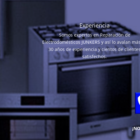
Experiencia
Somos expertos en Reparación de
Electrodomésticos JUNKERS y así lo avalan má
30 años de experiencia y cientos de cliente
satisfechos.
¡N