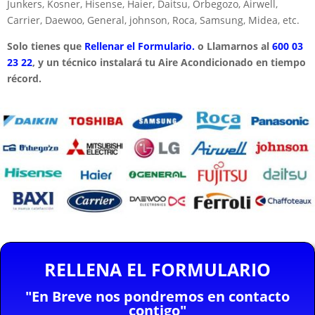
Junkers, Kosner, Hisense, Haier, Daitsu, Orbegozo, Airwell,
Carrier, Daewoo, General, johnson, Roca, Samsung, Midea, etc.
Solo tienes que
Rellenar el Formulario.
o Llamarnos al
600 03
23 22
, y un técnico instalará tu Aire Acondicionado en tiempo
récord.
RELLENA EL FORMULARIO
"En Breve nos pondremos en contacto
contigo"