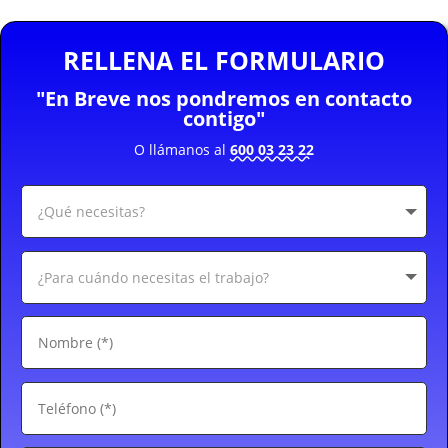
RELLENA EL FORMULARIO
"En Breve nos pondremos en contacto
contigo"
O llámanos al
600 03 23 22